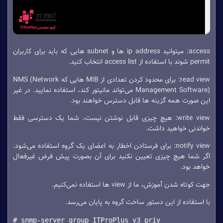
access: میتوانید ip address ها و subnet هایی که باید برای کاربران
permit شوند با استفاده از access list انتخاب کنید.
read view: برای محدود کردن تعدادی از MIB هایی که NMS (Network
Management Software) می‌تواند مانیتور کند، استفاده نمایید. در غیر
این صورت همه گزینه ها قابل دسترس خواهند بود.
write view: هیچ چیزی قابل نوشتن نیست، شما یک دسترسی فقط
خواندنی خواهید داشت.
notify view: برای فرستادن اخطار به اعضای یک گروه استفاده می‌شود.
اگر شما هیچ چیزی تعیین نکنید برای آن بصورت پیش فرض غیرفعال
خواهد بود.
جهت کوتاه شدن آموزش، ما از view ها استفاده نمی‌کنیم.
با استفاده از این دستور ساخت گروه به پایان می‌رسد.
# snmp-server group ITProPlus v3 priv