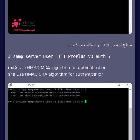
سطح امنیتی auth را انتخاب می‌کنیم.
# snmp-server user IT ITProPlus v3 auth ?
md5 Use HMAC MD5 algorithm for authentication
sha Use HMAC SHA algorithm for authentication