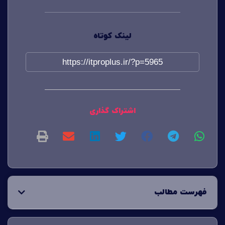
لینک کوتاه
https://itproplus.ir/?p=5965
اشتراک گذاری
فهرست مطالب