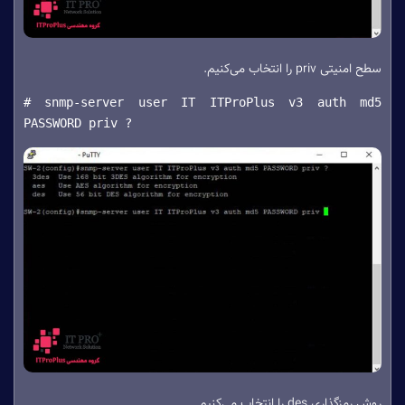
سطح امنیتی priv را انتخاب می‌کنیم.
# snmp-server user IT ITProPlus v3 auth md5
PASSWORD priv ?
روش رمزگذاری des را انتخاب می‌کنیم.