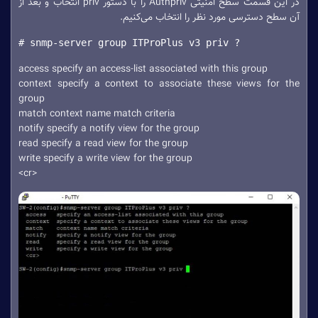
در این قسمت سطح امنیتی Authpriv را با دستور priv انتخاب و بعد از
آن سطح دسترسی مورد نظر را انتخاب می‌کنیم.
# snmp-server group ITProPlus v3 priv ?
access specify an access-list associated with this group
context specify a context to associate these views for the
group
match context name match criteria
notify specify a notify view for the group
read specify a read view for the group
write specify a write view for the group
<cr>