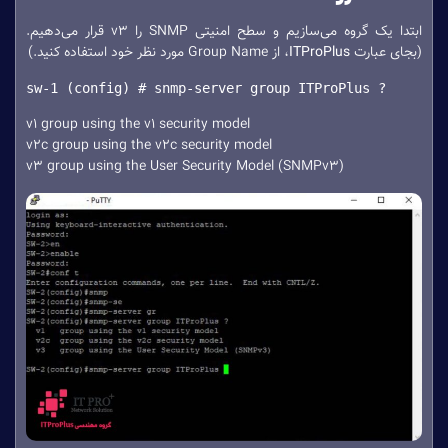
ابتدا یک گروه می‌سازیم و سطح امنیتی SNMP را v3 قرار می‌دهیم.
(بجای عبارت
ITProPlus
، از Group Name مورد نظر خود استفاده کنید.)
sw-1 (config) # snmp-server group ITProPlus ?
v1 group using the v1 security model
v2c group using the v2c security model
v3 group using the User Security Model (SNMPv3)