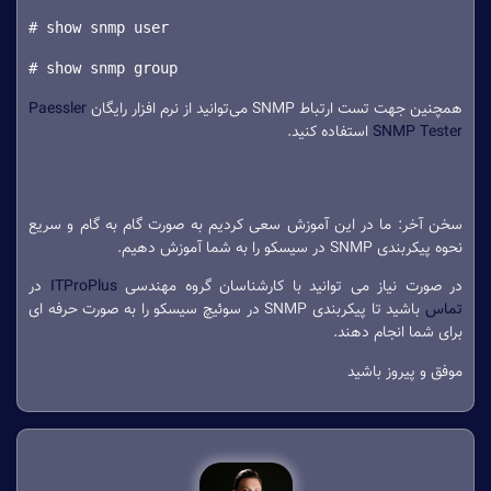
# show snmp user
# show snmp group
همچنین جهت تست ارتباط SNMP می‌توانید از نرم افزار رایگان
Paessler
SNMP Tester
استفاده کنید.
سخن آخر: ما در این آموزش سعی کردیم به صورت گام به گام و سریع
نحوه پیکربندی SNMP در سیسکو را به شما آموزش دهیم.
در صورت نیاز می توانید با کارشناسان گروه مهندسی
ITProPlus
در
تماس
باشید تا پیکربندی SNMP در سوئیچ سیسکو را به صورت حرفه ای
برای شما انجام دهند.
موفق و پیروز باشید