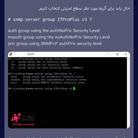
حال باید برای گروه مورد نظر سطح امنیتی انتخاب کنیم.
# snmp-server group ITProPlus v3 ?
auth group using the authNoPriv Security Level
noauth group using the noAuthNoPriv Security Level
priv group using SNMPv3 authPriv security level