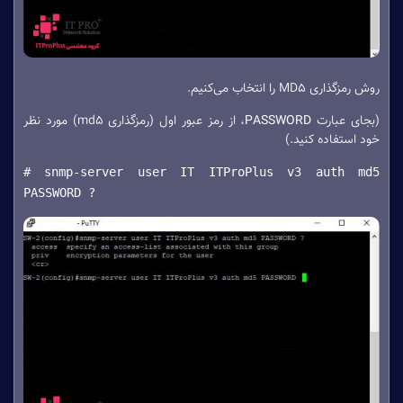
روش رمزگذاری MD5 را انتخاب می‌کنیم.
(بجای عبارت
PASSWORD
، از رمز عبور اول (رمزگذاری md5) مورد نظر
خود استفاده کنید.)
# snmp-server user IT ITProPlus v3 auth md5
PASSWORD ?