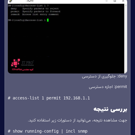
deny: جلوگیری از دسترسی
permit: اجازه دسترسی
# access-list 1 permit 192.168.1.1
بررسی نتیجه
جهت مشاهده نتیجه، می‌توانید از دستورات زیر استفاده کنید.
# show running-config | incl snmp