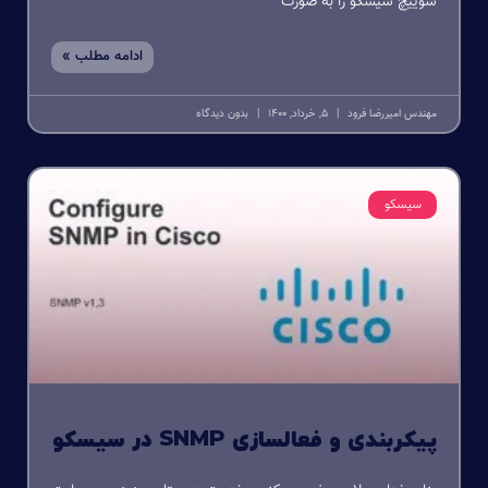
سوییچ سیسکو را به صورت
ادامه مطلب »
مهندس امیررضا فرود
5, خرداد, 1400
بدون دیدگاه
سیسکو
پیکربندی و فعالسازی SNMP در سیسکو