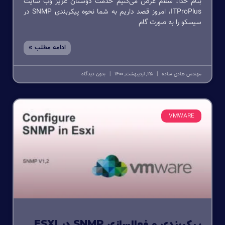
بنام خدا، سلام عرض می‌کنیم خدمت دوستان عزیز وب سایت
ITProPlus، امروز قصد داریم به شما نحوه پیکربندی SNMP در
سیسکو را به صورت گام
ادامه مطلب »
مهندس هادی ساده
25, اردیبهشت, 1400
بدون دیدگاه
VMWARE
پیکربندی و فعالسازی SNMP در ESXI