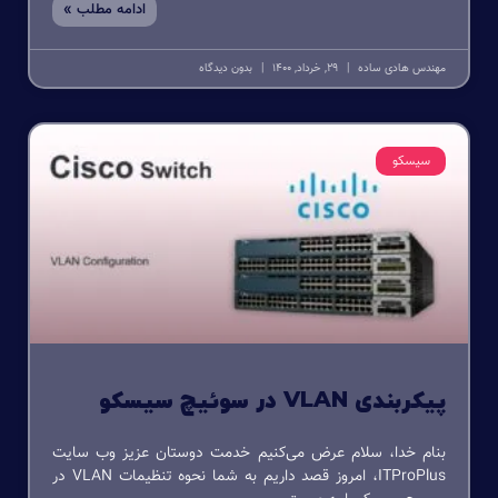
ادامه مطلب »
مهندس هادی ساده
29, خرداد, 1400
بدون دیدگاه
سیسکو
پیکربندی VLAN در سوئیچ سیسکو
بنام خدا، سلام عرض می‌کنیم خدمت دوستان عزیز وب سایت
ITProPlus، امروز قصد داریم به شما نحوه تنظیمات VLAN در