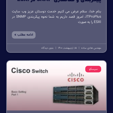
بنام خدا، سلام عرض می کنیم خدمت دوستان عزیز وب سایت
ITProPlus، امروز قصد داریم به شما نحوه پیکربندی SNMP در
ESXI را به صورت
ادامه مطلب »
مهندس هادی ساده
15, اردیبهشت, 1400
بدون دیدگاه
سیسکو