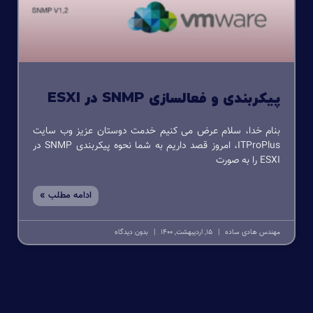
پیکربندی و فعالسازی SNMP در ESXI
بنام خدا، سلام عرض می کنیم خدمت دوستان عزیز وب سایت
ITProPlus، امروز قصد داریم به شما نحوه پیکربندی SNMP در
ESXI را به صورت
ادامه مطلب »
مهندس هادی ساده
15, اردیبهشت, 1400
بدون دیدگاه