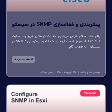
پیکربندی و فعالسازی SNMP در سیسکو
بنام خدا، سلام عرض می‌کنیم خدمت دوستان عزیز وب سایت
ITProPlus، امروز قصد داریم به شما نحوه پیکربندی SNMP در
سیسکو را به صورت گام
ادامه مطلب »
مهندس هادی ساده
25, اردیبهشت, 1400
بدون دیدگاه
VMWARE