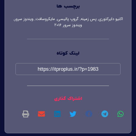
برچسب ها
اکتیو دایرکتوری
پس زمینه
گروپ پالیسی
مایکروسافت
ویندوز سرور
,
,
,
,
,
ویندوز سرور 2016
لینک کوتاه
https://itproplus.ir/?p=1983
اشتراک گذاری