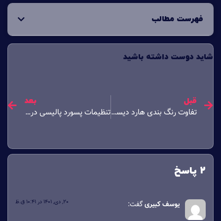
فهرست مطالب
شاید دوست داشته باشید
قبل
بعد
تفاوت رنگ بندی هارد دیسک وسترن دیجیتال
تنظیمات پسورد پالیسی در Group Policy
2 پاسخ
20, دی, 1401 در 10:41 ق.ظ
یوسف کبیری
گفت: